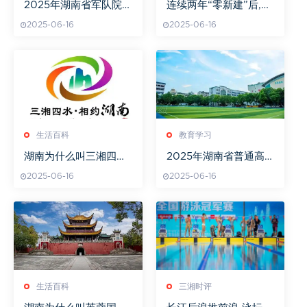
2025年湖南省军队院
连续两年“零新建”后,湖
校招收高中生政治考核
南高铁为何迎来“爆发
2025-06-16
2025-06-16
工作（6月15日至7月5
式”增长?
日考核）
生活百科
教育学习
湖南为什么叫三湘四水
2025年湖南省普通高
之乡
中学业水平合格性考试
2025-06-16
2025-06-16
圆满结束
生活百科
三湘时评