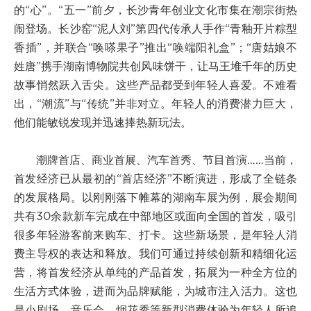
的“心”。“五一”前夕，长沙青年创业文化市集在潮宗街热
闹登场。长沙窑“泥人刘”第四代传承人手作“青釉开片粽型
香插”，并联合“唤嗏果子”推出“唤端阳礼盒”；“唐姑娘不
姓唐”携手湖南博物院共创风味饼干，让马王堆千年的历史
故事悄然跃入舌尖。这些产品都受到年轻人喜爱。不难看
出，“潮流”与“传统”并非对立。年轻人的消费潜力巨大，
他们能敏锐发现并迅速捧热新玩法。
潮牌首店、商业首展、汽车首秀、节目首演……当前，
首发经济已从最初的“首店经济”不断演进，形成了全链条
的发展格局。以刚刚落下帷幕的湖南车展为例，展会期间
共有30余款新车完成在中部地区或面向全国的首发，吸引
很多年轻游客前来购车、打卡。这些新场景，是年轻人消
费主导权的表达和释放。我们可通过持续创新和精细化运
营，将首发经济从单纯的产品首发，拓展为一种全方位的
生活方式体验，进而为品牌赋能，为城市注入活力。这也
是小剧场、音乐会、烟花秀等新型消费体验为年轻人所追