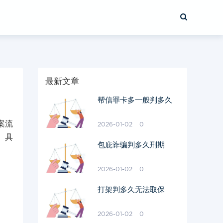
最新文章
帮信罪卡多一般判多久
案流
2026-01-02
0
。具
包庇诈骗判多久刑期
2026-01-02
0
打架判多久无法取保
2026-01-02
0