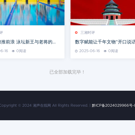
评
三湘时评
浪推前浪 泳坛新王与老将的双
数字赋能让千年文物“开口说话
6-16
0阅读
2025-06-16
0阅读
已全部加载完毕！
Copyright © 2024 湘声在线网 All Rights Reserved. |
黔ICP备2024029966号-