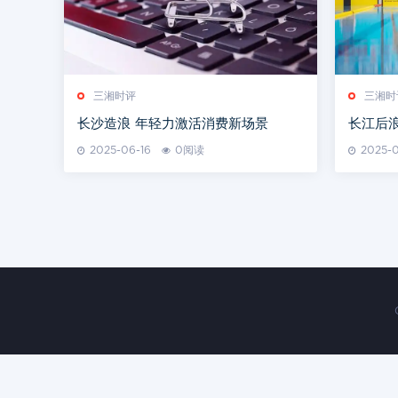
三湘时评
三湘时
长沙造浪 年轻力激活消费新场景
长江后
向奔赴
2025-06-16
0阅读
2025-0