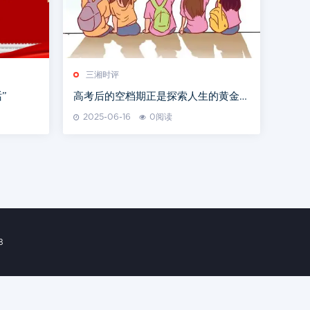
三湘时评
”
高考后的空档期正是探索人生的黄金窗
口
2025-06-16
0阅读
8