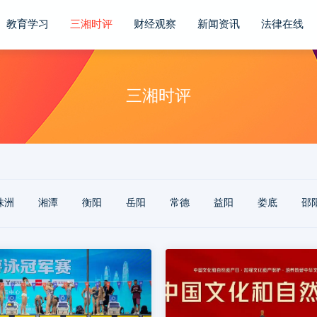
教育学习
三湘时评
财经观察
新闻资讯
法律在线
三湘时评
株洲
‌湘潭
‌衡阳
‌岳阳
‌常德
‌益阳
‌娄底
‌邵