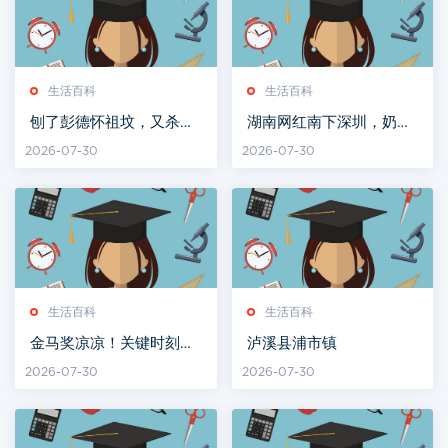
生活百科
生活百科
刨了彭德怀祖坟，又杀了
湖南网红南下深圳，奶茶
杨开慧的湖南军阀何健，
炒到100元
2026-07-30
2026-07-30
最终结局如何？
生活百科
生活百科
金马奖凉凉！关键时刻，
泸溪县浦市镇
刘德华祭出狠招，不愧是
2026-07-30
2026-07-30
我偶像