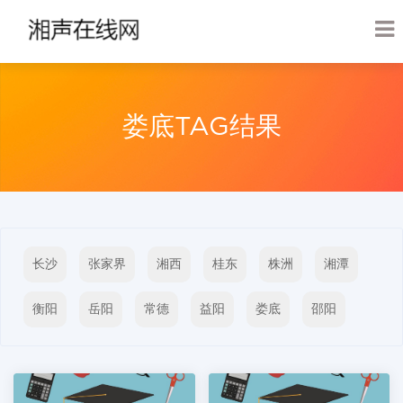
‌娄底TAG结果
长沙
张家界
湘西
桂东
株洲
‌湘潭
‌衡阳
‌岳阳
‌常德
‌益阳
‌娄底
‌邵阳