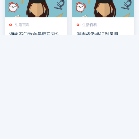
生活百科
生活百科
湖南石门致命暴雨已致5
湖南省委书记到凤凰，乘
死11失联，现场曝光：滚
坐世界首条磁浮旅游专线
2026-07-30
2026-07-30
滚洪水漫过二楼
生活百科
生活百科
今天是“世界读书日”：书
乐在局中！周末长沙这场
香潇湘 意韵悠长
棋牌赛嗨翻了
2026-07-30
2026-07-29