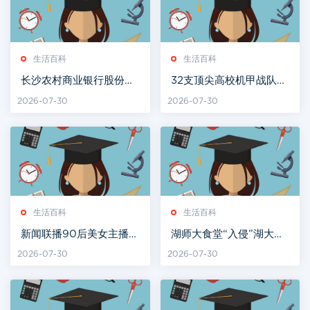
生活百科
生活百科
长沙农村商业银行股份有
32支顶尖高校机甲战队长
限公司公开招聘员工公告
沙同台竞技
2026-07-30
2026-07-30
生活百科
生活百科
新闻联播90后美女主播受
湖师大食堂“入侵”湖大食
力捧！大量生活照曝光，
堂？三校学子实现“舌尖
2026-07-30
2026-07-30
清纯撞脸刘亦菲
上的互通”