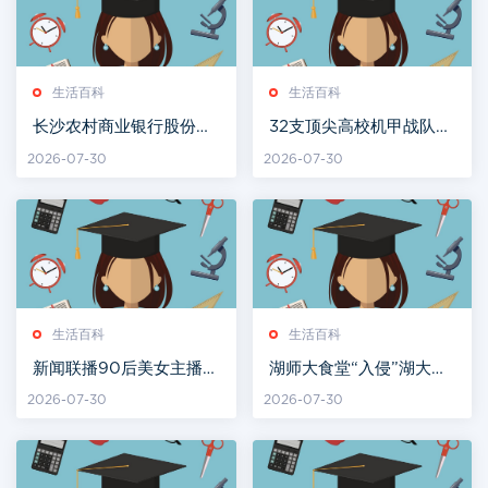
生活百科
生活百科
长沙农村商业银行股份有
32支顶尖高校机甲战队长
限公司公开招聘员工公告
沙同台竞技
2026-07-30
2026-07-30
生活百科
生活百科
新闻联播90后美女主播受
湖师大食堂“入侵”湖大食
力捧！大量生活照曝光，
堂？三校学子实现“舌尖
2026-07-30
2026-07-30
清纯撞脸刘亦菲
上的互通”