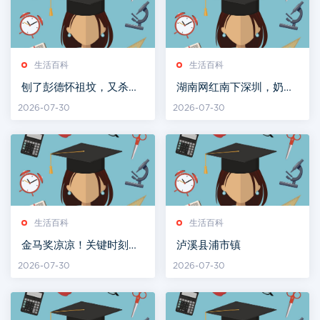
生活百科
生活百科
刨了彭德怀祖坟，又杀了
湖南网红南下深圳，奶茶
杨开慧的湖南军阀何健，
炒到100元
2026-07-30
2026-07-30
最终结局如何？
生活百科
生活百科
金马奖凉凉！关键时刻，
泸溪县浦市镇
刘德华祭出狠招，不愧是
2026-07-30
2026-07-30
我偶像