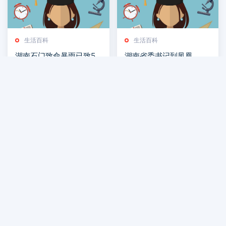
生活百科
生活百科
湖南石门致命暴雨已致5
湖南省委书记到凤凰，乘
死11失联，现场曝光：滚
坐世界首条磁浮旅游专线
2026-07-30
2026-07-30
滚洪水漫过二楼
生活百科
生活百科
今天是“世界读书日”：书
乐在局中！周末长沙这场
香潇湘 意韵悠长
棋牌赛嗨翻了
2026-07-30
2026-07-29