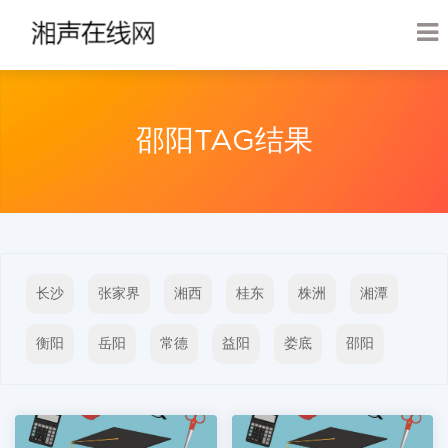
‌邵阳TAG结果
长沙
张家界
湘西
桂东
株洲
‌湘潭
‌衡阳
‌岳阳
‌常德
‌益阳
‌娄底
‌邵阳