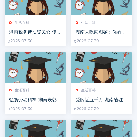
生活百科
生活百科
湖南税务帮扶暖民心 便民
湖南人吃辣图鉴：你的辣
服务“零距离”
椒段位，能扛住哪一级？
2026-07-30
2026-07-30
生活百科
生活百科
弘扬劳动精神 湖南表彰一
受贿近五千万 湖南省驻沪
批先进集体和个人
办原主任王华平获刑14年
2026-07-30
2026-07-30
半