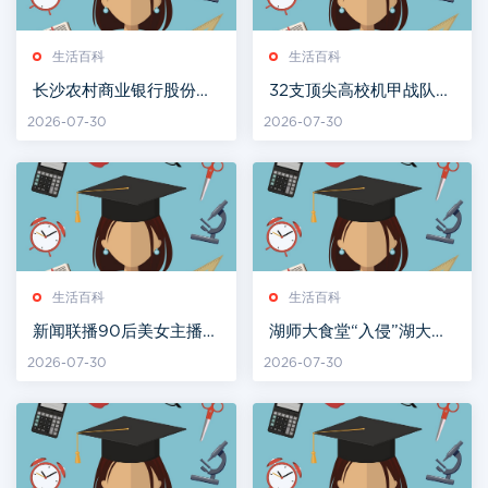
生活百科
生活百科
长沙农村商业银行股份有
32支顶尖高校机甲战队长
限公司公开招聘员工公告
沙同台竞技
2026-07-30
2026-07-30
生活百科
生活百科
新闻联播90后美女主播受
湖师大食堂“入侵”湖大食
力捧！大量生活照曝光，
堂？三校学子实现“舌尖
2026-07-30
2026-07-30
清纯撞脸刘亦菲
上的互通”