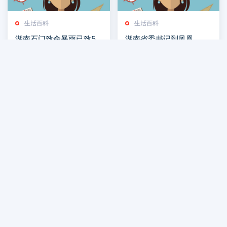
生活百科
生活百科
湖南石门致命暴雨已致5
湖南省委书记到凤凰，乘
死11失联，现场曝光：滚
坐世界首条磁浮旅游专线
2026-07-30
2026-07-30
滚洪水漫过二楼
生活百科
生活百科
今天是“世界读书日”：书
乐在局中！周末长沙这场
香潇湘 意韵悠长
棋牌赛嗨翻了
2026-07-30
2026-07-29