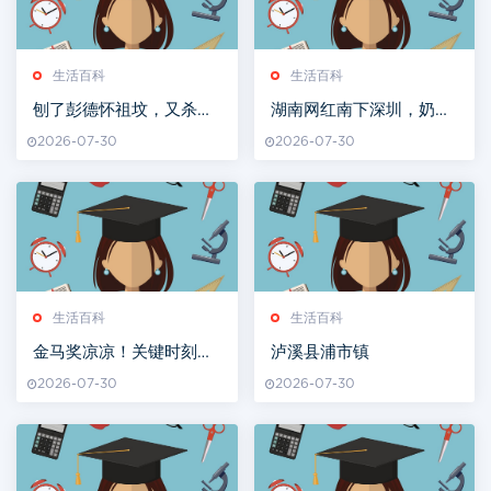
生活百科
生活百科
刨了彭德怀祖坟，又杀了
湖南网红南下深圳，奶茶
杨开慧的湖南军阀何健，
炒到100元
2026-07-30
2026-07-30
最终结局如何？
生活百科
生活百科
金马奖凉凉！关键时刻，
泸溪县浦市镇
刘德华祭出狠招，不愧是
2026-07-30
2026-07-30
我偶像