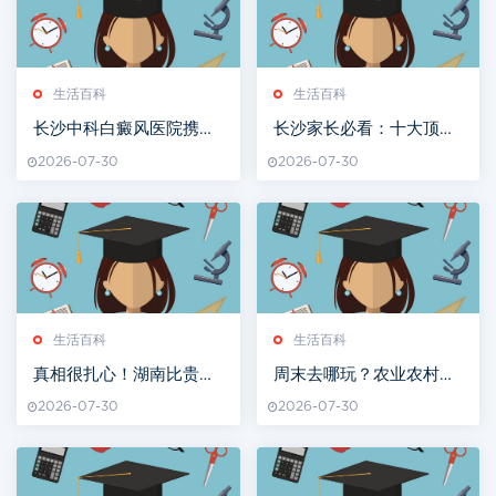
生活百科
生活百科
长沙中科白癜风医院携手
长沙家长必看：十大顶尖
衡山县幼儿园 白癜风筛查
高中最新排名，差距太大
2026-07-30
2026-07-30
入乡进校园
了！
生活百科
生活百科
真相很扎心！湖南比贵州
周末去哪玩？农业农村部
晚三百年建省，竟是因为
出攻略，推荐湖南这2条
2026-07-30
2026-07-30
一条河？
线路