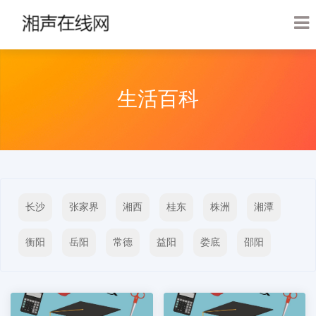
生活百科
长沙
张家界
湘西
桂东
株洲
‌湘潭
‌衡阳
‌岳阳
‌常德
‌益阳
‌娄底
‌邵阳