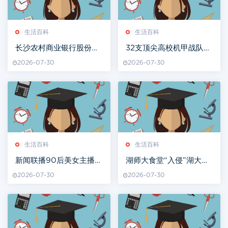
生活百科
生活百科
长沙农村商业银行股份有
32支顶尖高校机甲战队长
限公司公开招聘员工公告
沙同台竞技
2026-07-30
2026-07-30
生活百科
生活百科
新闻联播90后美女主播受
湖师大食堂“入侵”湖大食
力捧！大量生活照曝光，
堂？三校学子实现“舌尖
2026-07-30
2026-07-30
清纯撞脸刘亦菲
上的互通”