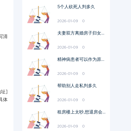
5个人砍死人判多久
2026-01-09
0
夫妻双方离婚房子归女方
写清
如何办理
2026-01-09
0
精神病患者可以作为原告
起诉离婚吗
2026-01-09
0
帮助别人走私判多久
址]
具体
2026-01-09
0
租房楼上太吵,想退房会
收违约金吗
2026-01-09
0