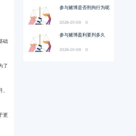
参与赌博是否刑拘行为呢
2026-01-09
0
参与赌博盈利要判多久
基础
2026-01-09
0
为了
月、
于更