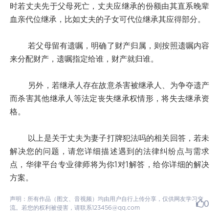
时若丈夫先于父母死亡，丈夫应继承的份额由其直系晚辈
血亲代位继承，比如丈夫的子女可代位继承其应得部分。
若父母留有遗嘱，明确了财产归属，则按照遗嘱内容
来分配财产，遗嘱指定给谁，财产就归谁。
另外，若继承人存在故意杀害被继承人、为争夺遗产
而杀害其他继承人等法定丧失继承权情形，将失去继承资
格。
以上是关于丈夫为妻子打牌犯法吗的相关回答，若未
解决您的问题，请您详细描述遇到的法律纠纷点与需求
点，华律平台专业律师将为你1对1解答，给你详细的解决
方案。
声明：所有作品（图文、音视频）均由用户自行上传分享，仅供网友学习交
0
流。若您的权利被侵害，请联系123456@qq.com