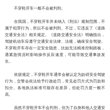
不穿鞋开车一般不会被判刑。
在我国，不穿鞋开车并未纳入《刑法》规制范围，不
属于犯罪行为，所以不会被判刑。不过，它违反了《道路
交通安全法》相关规定。《道路交通安全法》明确指出，
驾驶机动车应遵守交通安全法律、法规，确保安全驾驶。
不穿鞋开车存在一定安全隐患，比如无法精准控制踏板，
遇紧急情况时影响操作反应速度，可能导致交通事故发
生。
依据规定，不穿鞋开车通常会被认定为妨碍安全驾驶
行为，交警会依法给予行政处罚，常见处罚方式为罚款和
扣分。各地执法标准可能存在差异，但处罚力度一般不
高。
虽然不穿鞋开车不会判刑，但为了自身和他人交通安