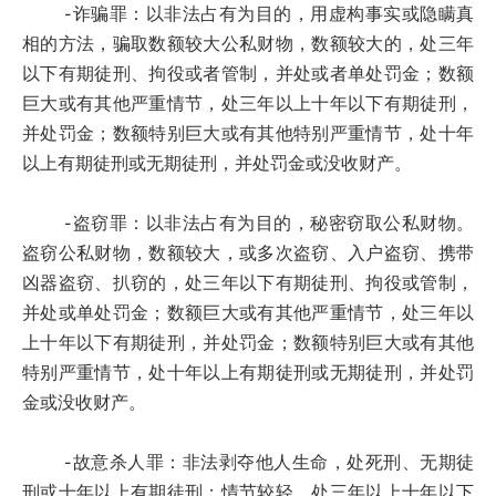
-诈骗罪：以非法占有为目的，用虚构事实或隐瞒真
相的方法，骗取数额较大公私财物，数额较大的，处三年
以下有期徒刑、拘役或者管制，并处或者单处罚金；数额
巨大或有其他严重情节，处三年以上十年以下有期徒刑，
并处罚金；数额特别巨大或有其他特别严重情节，处十年
以上有期徒刑或无期徒刑，并处罚金或没收财产。
-盗窃罪：以非法占有为目的，秘密窃取公私财物。
盗窃公私财物，数额较大，或多次盗窃、入户盗窃、携带
凶器盗窃、扒窃的，处三年以下有期徒刑、拘役或管制，
并处或单处罚金；数额巨大或有其他严重情节，处三年以
上十年以下有期徒刑，并处罚金；数额特别巨大或有其他
特别严重情节，处十年以上有期徒刑或无期徒刑，并处罚
金或没收财产。
-故意杀人罪：非法剥夺他人生命，处死刑、无期徒
刑或十年以上有期徒刑；情节较轻，处三年以上十年以下