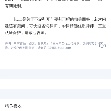
有期徒刑。
以上是关于不穿鞋开车要判刑吗的相关回答，若对问
题还有疑问，可快速咨询律师，华律精选优质律师，三重
认证保护，请放心咨询。
声明：所有作品（图文、音视频）均由用户自行上传分享，仅供网友学习交
0
流。若您的权利被侵害，请联系123456@qq.com
猜你喜欢