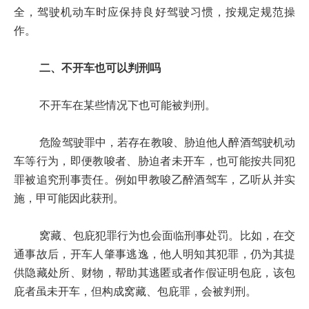
全，驾驶机动车时应保持良好驾驶习惯，按规定规范操
作。
二、不开车也可以判刑吗
不开车在某些情况下也可能被判刑。
危险驾驶罪中，若存在教唆、胁迫他人醉酒驾驶机动
车等行为，即便教唆者、胁迫者未开车，也可能按共同犯
罪被追究刑事责任。例如甲教唆乙醉酒驾车，乙听从并实
施，甲可能因此获刑。
窝藏、包庇犯罪行为也会面临刑事处罚。比如，在交
通事故后，开车人肇事逃逸，他人明知其犯罪，仍为其提
供隐藏处所、财物，帮助其逃匿或者作假证明包庇，该包
庇者虽未开车，但构成窝藏、包庇罪，会被判刑。