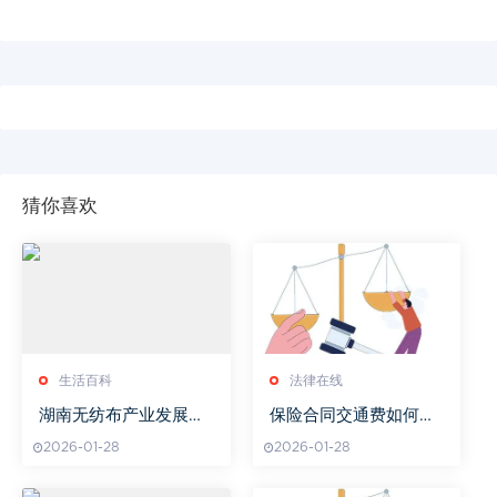
猜你喜欢
生活百科
法律在线
湖南无纺布产业发展现
保险合同交通费如何认
状与竞争力提升策略
定
2026-01-28
2026-01-28