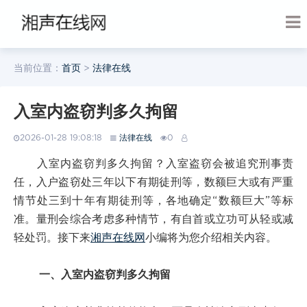
当前位置：
首页
>
法律在线
入室内盗窃判多久拘留
2026-01-28 19:08:18
法律在线
0
入室内盗窃判多久拘留？入室盗窃会被追究刑事责
任，入户盗窃处三年以下有期徒刑等，数额巨大或有严重
情节处三到十年有期徒刑等，各地确定“数额巨大”等标
准。量刑会综合考虑多种情节，有自首或立功可从轻或减
轻处罚。接下来
湘声在线网
小编将为您介绍相关内容。
一、入室内盗窃判多久拘留