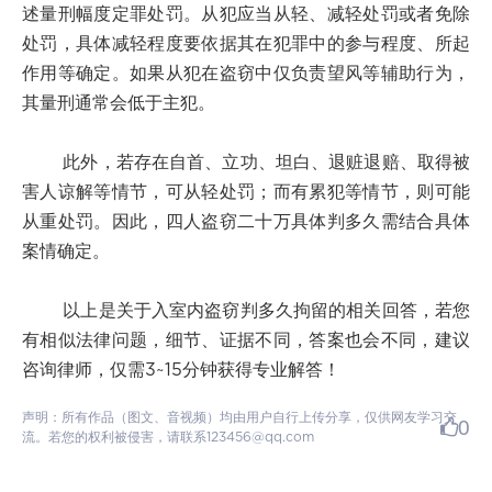
述量刑幅度定罪处罚。从犯应当从轻、减轻处罚或者免除
处罚，具体减轻程度要依据其在犯罪中的参与程度、所起
作用等确定。如果从犯在盗窃中仅负责望风等辅助行为，
其量刑通常会低于主犯。
此外，若存在自首、立功、坦白、退赃退赔、取得被
害人谅解等情节，可从轻处罚；而有累犯等情节，则可能
从重处罚。因此，四人盗窃二十万具体判多久需结合具体
案情确定。
以上是关于入室内盗窃判多久拘留的相关回答，若您
有相似法律问题，细节、证据不同，答案也会不同，建议
咨询律师，仅需3~15分钟获得专业解答！
声明：所有作品（图文、音视频）均由用户自行上传分享，仅供网友学习交
0
流。若您的权利被侵害，请联系123456@qq.com