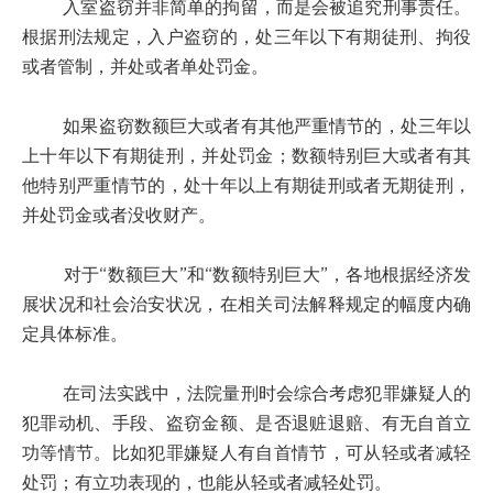
入室盗窃并非简单的拘留，而是会被追究刑事责任。
根据刑法规定，入户盗窃的，处三年以下有期徒刑、拘役
或者管制，并处或者单处罚金。
如果盗窃数额巨大或者有其他严重情节的，处三年以
上十年以下有期徒刑，并处罚金；数额特别巨大或者有其
他特别严重情节的，处十年以上有期徒刑或者无期徒刑，
并处罚金或者没收财产。
对于“数额巨大”和“数额特别巨大”，各地根据经济发
展状况和社会治安状况，在相关司法解释规定的幅度内确
定具体标准。
在司法实践中，法院量刑时会综合考虑犯罪嫌疑人的
犯罪动机、手段、盗窃金额、是否退赃退赔、有无自首立
功等情节。比如犯罪嫌疑人有自首情节，可从轻或者减轻
处罚；有立功表现的，也能从轻或者减轻处罚。