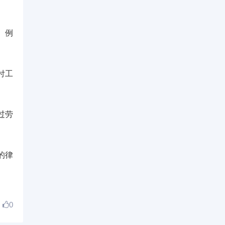
。例
付工
过劳
的律
0