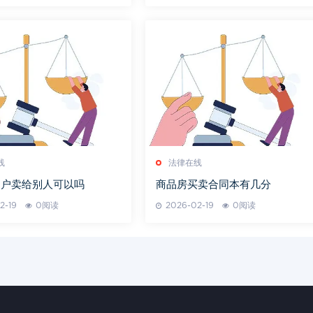
线
法律在线
过户卖给别人可以吗
商品房买卖合同本有几分
2-19
0阅读
2026-02-19
0阅读