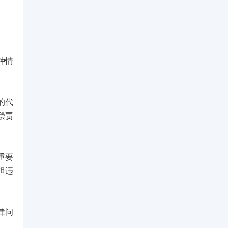
种情
的代
偿责
重要
担违
律问