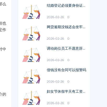
那么
结婚登记必须要身份证原
件吗
2026-02-26
0
但也
网贷逾期没钱还会坐牢吗
定作
我爱卡
2026-02-26
0
调动岗位员工不愿意辞职
对中
需要赔偿吗
2026-02-26
0
借钱没有合同可以报警吗
2026-02-26
0
妇女节休假半天有工资吗
介的
多少钱
2026-02-26
0