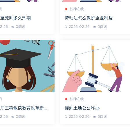
线
法律在线
外至死判多久刑期
劳动法怎么保护企业利益
2-26
0阅读
2026-02-26
0阅读
习
法律在线
育厅王科敏谈教育改革新动
撞到土地公公咋办
2-26
0阅读
2026-02-26
0阅读