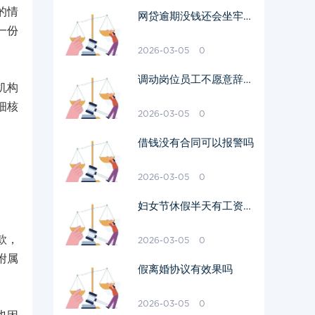
的情
网贷逾期没钱还会坐牢吗
一份
我爱卡
2026-03-05
0
调动岗位员工不愿意辞职
机构
需要赔偿吗
细核
2026-03-05
0
借钱没有合同可以报警吗
2026-03-05
0
妇女节休假半天有工资吗
多少钱
款，
2026-03-05
0
附属
假离婚协议有效果吗
2026-03-05
0