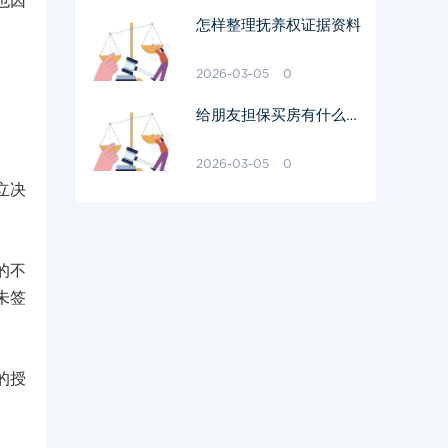
也因
怎样整理抚养权证据资料
2026-03-05
0
给朋友担保买房有什么风
险
2026-03-05
0
立决
的不
未签
的授