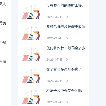
保人
没有签合同的临时工提出
离职后发钱不
2026-03-13
0
受负
复婚后抚养权还能更改吗
2026-03-13
0
能被
侵犯著作权一般罚金多少
2026-03-13
0
任而
交了首付多久能买房子
2026-03-13
0
租房子和中介签合同吗
2026-03-13
0