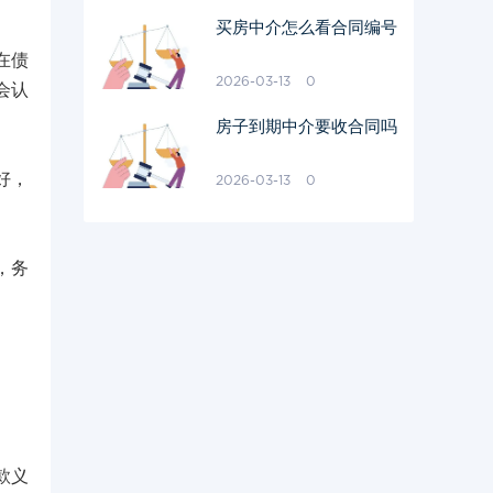
买房中介怎么看合同编号
在债
2026-03-13
0
会认
房子到期中介要收合同吗
好，
2026-03-13
0
，务
款义