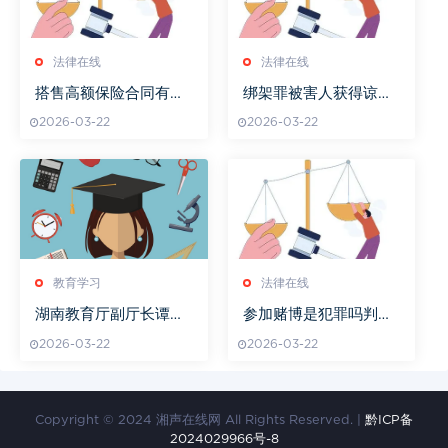
法律在线
法律在线
搭售高额保险合同有效
绑架罪被害人获得谅解
吗
是否能减轻刑罚
2026-03-22
2026-03-22
教育学习
法律在线
湖南教育厅副厅长谭某
参加赌博是犯罪吗判多
某简历
久
2026-03-22
2026-03-22
Copyright © 2024 湘声在线网 All Rights Reserved. |
黔ICP备
2024029966号-8