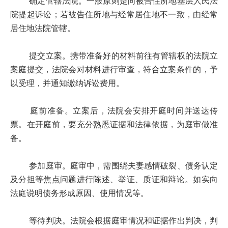
确定管辖法院。一般原则是向被告住所地基层人民法
院提起诉讼；若被告住所地与经常居住地不一致，由经常
居住地法院管辖。
提交立案。携带准备好的材料前往有管辖权的法院立
案庭提交，法院会对材料进行审查，符合立案条件的，予
以受理，并通知缴纳诉讼费用。
庭前准备。立案后，法院会安排开庭时间并送达传
票。在开庭前，要充分熟悉证据和法律依据，为庭审做准
备。
参加庭审。庭审中，需围绕夫妻感情破裂、债务认定
及分担等焦点问题进行陈述、举证、质证和辩论。如实向
法庭说明债务形成原因、使用情况等。
等待判决。法院会根据庭审情况和证据作出判决，判