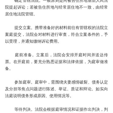
确定管辖法院。一般原则是向被告住所地基层人民法
院提起诉讼；若被告住所地与经常居住地不一致，由经常
居住地法院管辖。
提交立案。携带准备好的材料前往有管辖权的法院立
案庭提交，法院会对材料进行审查，符合立案条件的，予
以受理，并通知缴纳诉讼费用。
庭前准备。立案后，法院会安排开庭时间并送达传
票。在开庭前，要充分熟悉证据和法律依据，为庭审做准
备。
参加庭审。庭审中，需围绕夫妻感情破裂、债务认定
及分担等焦点问题进行陈述、举证、质证和辩论。如实向
法庭说明债务形成原因、使用情况等。
等待判决。法院会根据庭审情况和证据作出判决，判