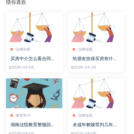
猜你喜欢
法律在线
法律在线
买房中介怎么看合同编
给朋友担保买房有什么
号
风险
2026-04-06
2026-04-06
教育学习
法律在线
湖南法院教育整顿回头
未成年教唆罪判几年以
看取得新进展
上的
2026-04-06
2026-04-06