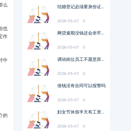
那么
结婚登记必须要身份证原
件吗
2026-05-07
0
但也
网贷逾期没钱还会坐牢吗
定作
我爱卡
2026-05-07
0
调动岗位员工不愿意辞职
对中
需要赔偿吗
2026-05-07
0
借钱没有合同可以报警吗
2026-05-07
0
妇女节休假半天有工资吗
介的
多少钱
2026-05-07
0