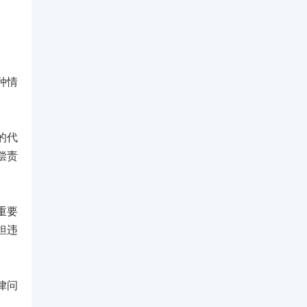
种情
的代
偿责
重要
担违
律问