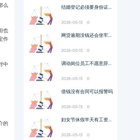
那么
结婚登记必须要身份证原
件吗
2026-05-13
0
但也
网贷逾期没钱还会坐牢吗
定作
我爱卡
2026-05-13
0
调动岗位员工不愿意辞职
对中
需要赔偿吗
2026-05-13
0
借钱没有合同可以报警吗
2026-05-13
0
妇女节休假半天有工资吗
介的
多少钱
2026-05-13
0