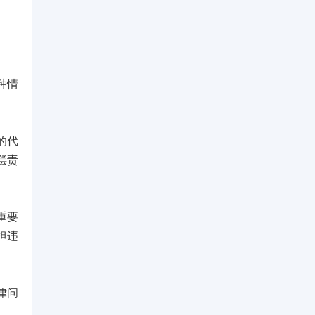
种情
的代
偿责
重要
担违
律问