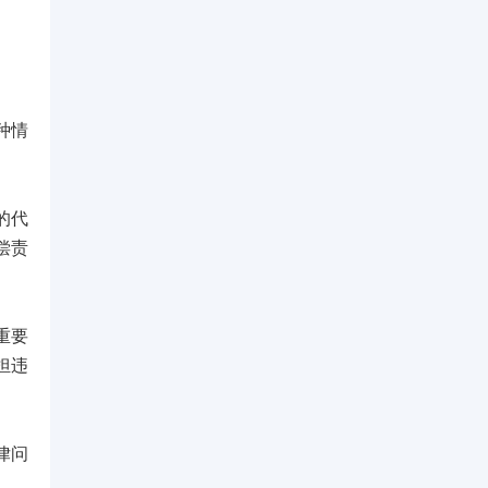
种情
的代
偿责
重要
担违
律问