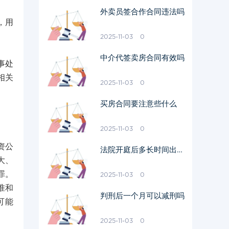
外卖员签合作合同违法吗
，用
2025-11-03
0
中介代签卖房合同有效吗
事处
相关
2025-11-03
0
买房合同要注意些什么
2025-11-03
0
资公
法院开庭后多长时间出结
大、
果
罪。
2025-11-03
0
准和
判刑后一个月可以减刑吗
可能
2025-11-03
0