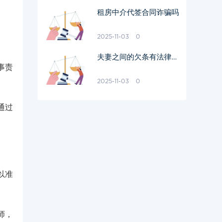
租房中介代签合同诈骗吗
2025-11-03
0
夫妻之间的欠条有法律效
事责
力吗
2025-11-03
0
通过
以准
师，