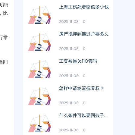
页能
上海工伤死者赔偿多少钱
，比
2025-11-08
0
房产抵押到期过户要多久
行举
2025-11-08
0
工资被拖欠110管吗
播间
2025-11-08
0
怎样申请轮流抚养权？
2025-11-08
0
什么条件可以要回孩子抚
养权？
2025-11-08
0