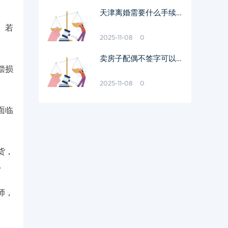
天津离婚需要什么手续和
证件？
。若
2025-11-08
0
卖房子配偶不签字可以卖
偿损
吗
2025-11-08
0
面临
货，
。
师，