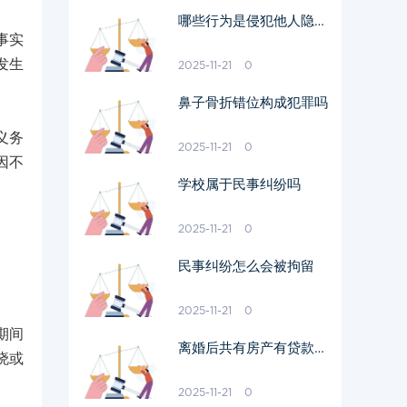
哪些行为是侵犯他人隐私
事实
的行为
发生
2025-11-21
0
鼻子骨折错位构成犯罪吗
义务
2025-11-21
0
因不
学校属于民事纠纷吗
2025-11-21
0
民事纠纷怎么会被拘留
2025-11-21
0
期间
离婚后共有房产有贷款怎
晓或
样过户给一方
2025-11-21
0