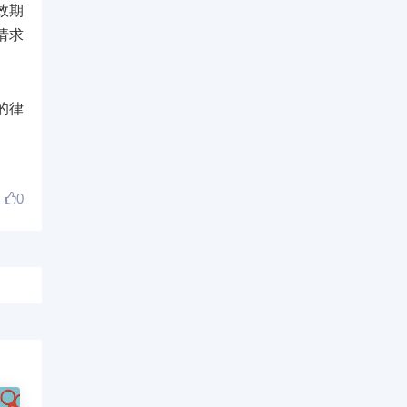
效期
请求
的律
0