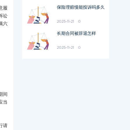
保险理赔慢能投诉吗多久
意履
诉讼
2025-11-21
0
满六
长期合同被辞退怎样
2025-11-21
0
期间
应当
行请