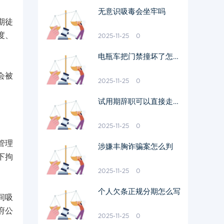
无意识吸毒会坐牢吗
期徒
度、
2025-11-25
0
电瓶车把门禁撞坏了怎么
处理
会被
2025-11-25
0
试用期辞职可以直接走人
吗
2025-11-25
0
管理
涉嫌丰胸诈骗案怎么判
下拘
2025-11-25
0
个人欠条正规分期怎么写
间吸
府公
2025-11-25
0