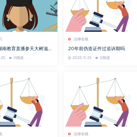
习
法律在线
湖南教育直播参天大树滋养
20年前伪造证件过追诉期吗
-25
0阅读
2025-11-25
0阅读
线
法律在线