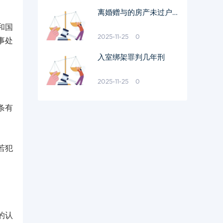
离婚赠与的房产未过户怎
么办
和国
2025-11-25
0
事处
入室绑架罪判几年刑
2025-11-25
0
条有
若犯
的认