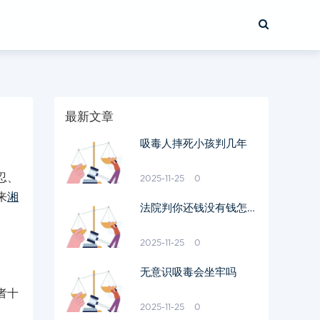
最新文章
吸毒人摔死小孩判几年
忍、
2025-11-25
0
来
湘
法院判你还钱没有钱怎么
办
2025-11-25
0
无意识吸毒会坐牢吗
者十
2025-11-25
0