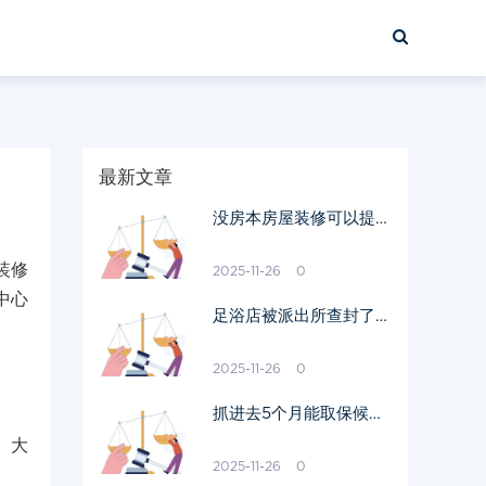
最新文章
没房本房屋装修可以提取
公积金吗
装修
2025-11-26
0
中心
足浴店被派出所查封了还
能开吗
2025-11-26
0
抓进去5个月能取保候审
吗
、大
2025-11-26
0