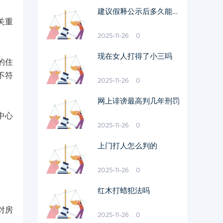
建议假释公示后多久能出
关重
狱
2025-11-26
0
现在女人打得了小三吗
的住
不符
2025-11-26
0
网上诽谤最高判几年刑罚
中心
2025-11-26
0
上门打人怎么判的
2025-11-26
0
红木打蜡犯法吗
对房
2025-11-26
0