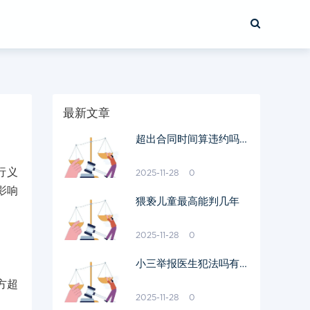
最新文章
超出合同时间算违约吗怎
么处理
行义
2025-11-28
0
影响
猥亵儿童最高能判几年
2025-11-28
0
小三举报医生犯法吗有用
吗
方超
2025-11-28
0