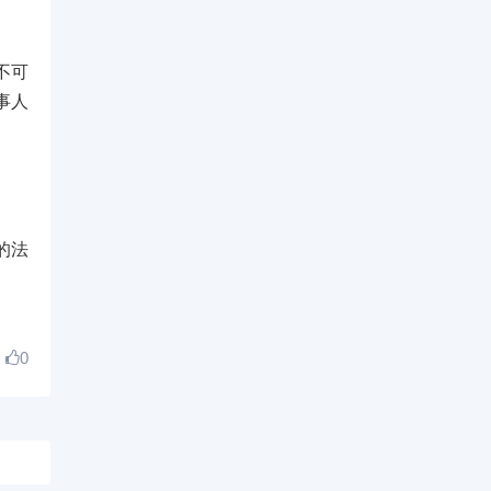
不可
事人
的法
0