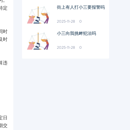
为。
街上有人打小三要报警吗
特定
2025-11-28
0
同时
小三向我挑衅犯法吗
及时
2025-11-28
0
算违
定日
期交