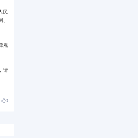
人民
制、
律规
，请
0