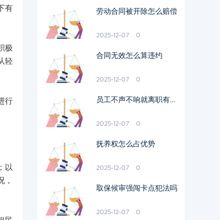
下有
劳动合同被开除怎么赔偿
2025-12-07
0
积极
合同无效怎么算违约
从轻
2025-12-07
0
员工不声不响就离职有工
进行
资吗
2025-12-07
0
抚养权怎么占优势
；以
2025-12-07
0
况，
取保候审强闯卡点犯法吗
2025-12-07
0