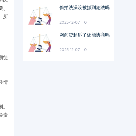
担民
偷拍洗澡没被抓到犯法吗
费、
。所
2025-12-07
0
网商贷起诉了还能协商吗
2025-12-07
0
期徒
轻情
刑。
偿责