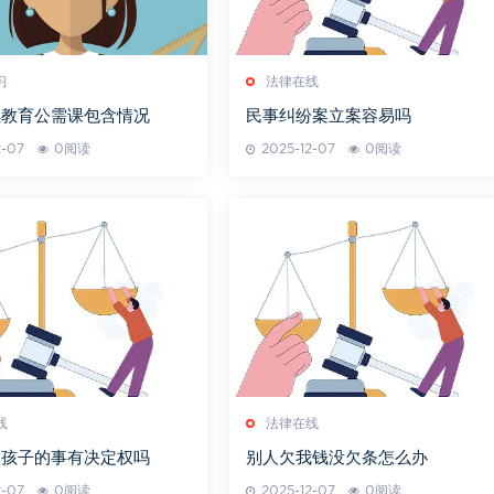
习
法律在线
续教育公需课包含情况
民事纠纷案立案容易吗
2-07
0阅读
2025-12-07
0阅读
线
法律在线
权孩子的事有决定权吗
别人欠我钱没欠条怎么办
2-07
0阅读
2025-12-07
0阅读