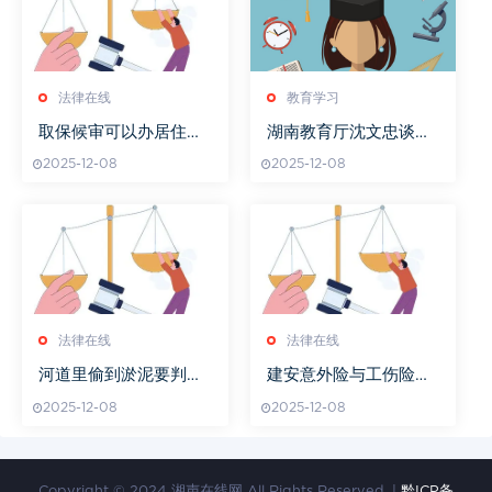
法律在线
教育学习
取保候审可以办居住证
湖南教育厅沈文忠谈教
吗
育改革新方向
2025-12-08
2025-12-08
法律在线
法律在线
河道里偷到淤泥要判刑
建安意外险与工伤险区
吗
别
2025-12-08
2025-12-08
Copyright © 2024 湘声在线网 All Rights Reserved. |
黔ICP备