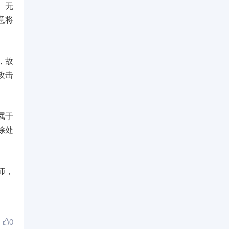
、无
意将
，故
攻击
属于
除处
师，
0