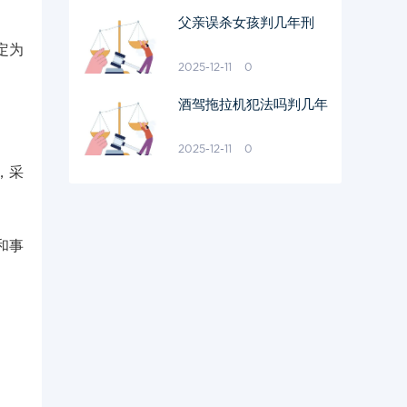
父亲误杀女孩判几年刑
定为
2025-12-11
0
酒驾拖拉机犯法吗判几年
2025-12-11
0
，采
和事