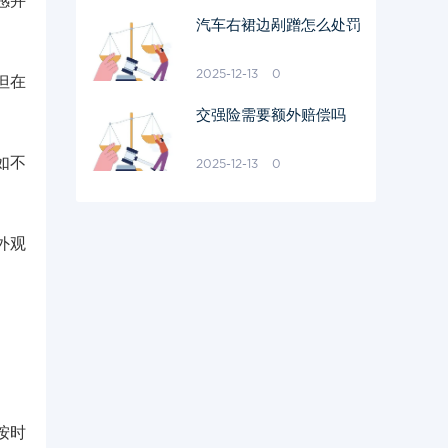
感并
汽车右裙边剐蹭怎么处罚
2025-12-13
0
但在
交强险需要额外赔偿吗
如不
2025-12-13
0
外观
按时