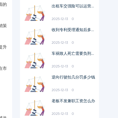
面的
出租车交强险可以运营吗
现在
2025-12-13
0
销策
收到专利受理通知后多久
发证
2025-12-13
0
提升
车祸致人死亡需要负刑事
责任吗
2025-12-13
0
在市
逆向行驶扣几分罚多少钱
2025-12-13
0
老板不发兼职工资怎么办
2025-12-13
0