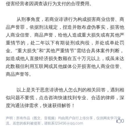
侵害经营者因调查该行为支付的合理费用。
从刑事角度，若商业诽谤行为构成损害商业信誉、商
品声誉罪，依据刑法规定，捏造并散布虚伪事实，损害他
人商业信誉、商品声誉，给他人造成重大损失或有其他严
重情节的，处二年以下有期徒刑或拘役，并处或单处罚
金。“重大损失”和“其他严重情节”需结合具体案件判断，
如造成他人直接经济损失数额在五十万元以上，或虽未达
此数额但利用互联网或其他媒体公开损害他人商业信誉、
商品声誉等。
以上是关于恶意诽谤他人怎么判的相关回答，遇到相
似问题不要慌，点击咨询快速找到专业、合适的律师，深
度沟通法律需求，快速获得解答！
声明：所有作品（图文、音视频）均由用户自行上传分享，仅供网友学习交
0
流。若您的权利被侵害，请联系123456@qq.com