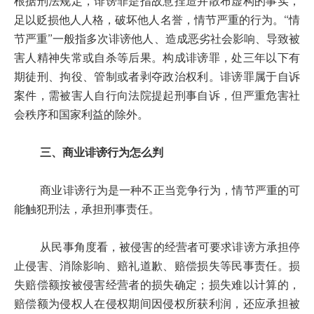
根据刑法规定，诽谤罪是指故意捏造并散布虚构的事实，
足以贬损他人人格，破坏他人名誉，情节严重的行为。“情
节严重”一般指多次诽谤他人、造成恶劣社会影响、导致被
害人精神失常或自杀等后果。构成诽谤罪，处三年以下有
期徒刑、拘役、管制或者剥夺政治权利。诽谤罪属于自诉
案件，需被害人自行向法院提起刑事自诉，但严重危害社
会秩序和国家利益的除外。
三、商业诽谤行为怎么判
商业诽谤行为是一种不正当竞争行为，情节严重的可
能触犯刑法，承担刑事责任。
从民事角度看，被侵害的经营者可要求诽谤方承担停
止侵害、消除影响、赔礼道歉、赔偿损失等民事责任。损
失赔偿额按被侵害经营者的损失确定；损失难以计算的，
赔偿额为侵权人在侵权期间因侵权所获利润，还应承担被