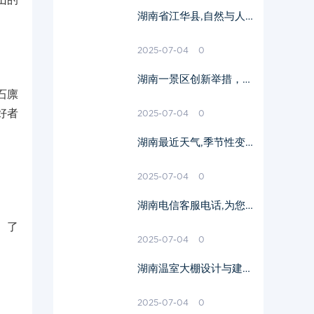
山的
湖南省江华县,自然与人
文的完美融合-全面发展
解析
2025-07-04
0
湖南一景区创新举措，免
石廪
费发放一米帽-提升游客
体验新策略解析
好者
2025-07-04
0
湖南最近天气,季节性变
化特点-实时气象情况解
析
2025-07-04
0
湖南电信客服电话,为您
提供全方位通讯服务支
。了
持-详尽解答与指南
2025-07-04
0
湖南温室大棚设计与建造
要点-农业技术创新与实
践
2025-07-04
0