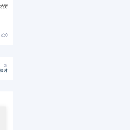
对衡
0
下一篇
探讨