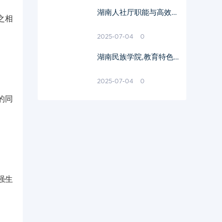
湖南人社厅职能与高效服
之相
务解析-全面了解与利用
其资源
2025-07-04
0
湖南民族学院,教育特色
与文化传承-湖南民院深
度解析
2025-07-04
0
的同
强生