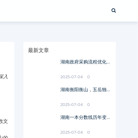
最新文章
湖南政府采购流程优化与
效率提升-政策解读与实
践探讨
深入
2025-07-04
0
湖南衡阳衡山，五岳独秀
之美-旅行攻略与文化解
读
2025-07-04
0
湖南一本分数线历年变化
数文
及2023年预测-影响因素
与报考策略解析
2025-07-04
0