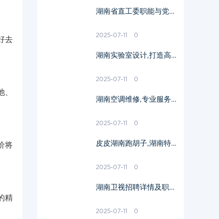
湖南省直工委职能与党的
建设-工作重点与挑战分
析
2025-07-11
0
好去
湖南实验室设计,打造高
效科研环境-专业解决方
案解析
2025-07-11
0
池、
湖南空调维修,专业服务-
快速解决空调故障
2025-07-11
0
皮皮湖南跑胡子,湖南特
价将
色棋牌游戏-技巧与策略
解析
2025-07-11
0
湖南卫视招聘详情及职业
的精
发展机会-加入顶级媒体
团队
2025-07-11
0