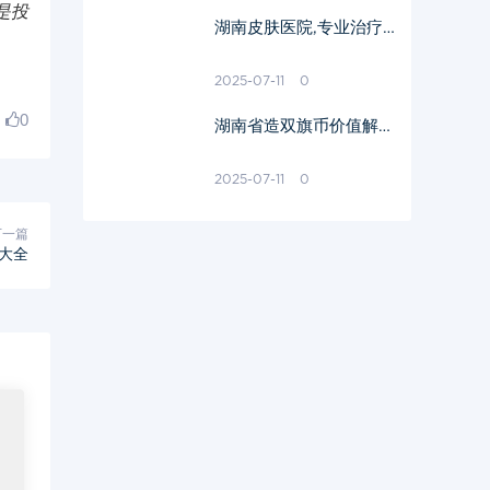
是投
湖南皮肤医院,专业治疗
皮肤问题-优质医疗服务
解析
2025-07-11
0
0
湖南省造双旗币价值解析
与鉴别方法
2025-07-11
0
下一篇
大全