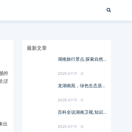
最新文章
湖南旅行景点,探索自然
与历史的完美融合-景点
攻略大全
越的
2025-07-11
0
生活
龙湖南苑，绿色生态居住
典范-生活品质与投资价
值解析
2025-07-11
0
百科全说湖南卫视,知识
普及与娱乐结合的典范-
来出
节目特色分析
2025-07-11
0