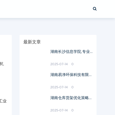
最新文章
湖南长沙信息学院,专业
教育卓越-特色专业与学
术成就解析
帜。
2025-07-14
0
湖南易净环保科技有限公
司,环保技术创新-绿色解
决方案解析
2025-07-14
0
湖南仓库货架优化策略与
工业
实践应用-提升仓储效率
解析
2025-07-14
0