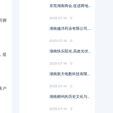
东莞湖南商会,促进两地
经济发展-功能与服务解
读
2025-07-14
0
司拥
湖南越洋药业有限公司,
医药行业领先企业-综合
实力解析
2025-07-14
0
湖南快乐阳光,高效光伏
，提
解决方案提供商-综合实
力解析
2025-07-14
0
湖南新天电数科技有限公
司,数字化解决方案的先
锋-业务与创新实践解析
2025-07-14
0
客户
湖南梆州的历史文化与发
展前景-探索之旅
2025-07-14
0