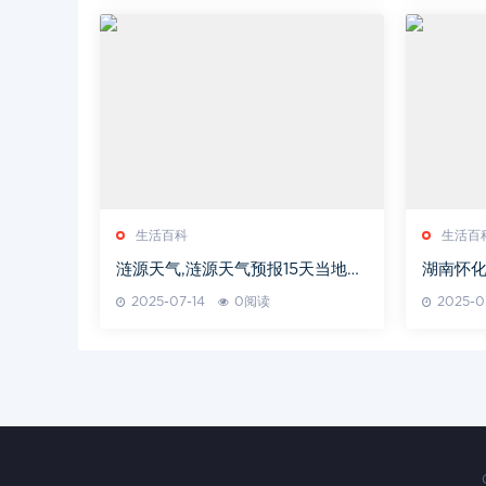
生活百科
生活百
涟源天气,涟源天气预报15天当地天
湖南怀化
气查询表
验与SE
2025-07-14
0阅读
2025-0