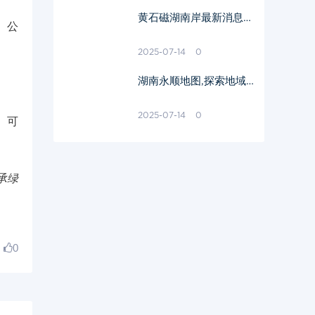
黄石磁湖南岸最新消息，
。公
打造生态旅游新地标-开
发进度详解
2025-07-14
0
湖南永顺地图,探索地域
之美-详细解读与应用指
南
2025-07-14
0
、可
承绿
0