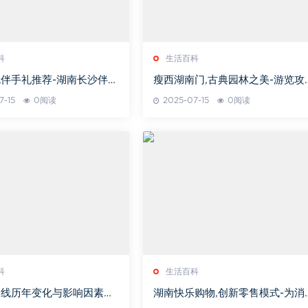
科
生活百科
伴手礼推荐-湖南长沙伴手
瘦西湖南门,古典园林之美-游览攻
略详解
7-15
0阅读
2025-07-15
0阅读
科
生活百科
本线历年变化与影响因素解
湖南快乐购物,创新零售模式-为消
费者提供便捷购物体验