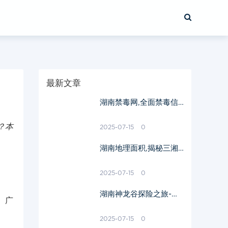
最新文章
湖南禁毒网,全面禁毒信
息与服务-助力打造无毒
社会
？本
2025-07-15
0
湖南地理面积,揭秘三湘
四水的广阔版图-面积数
据解析
2025-07-15
0
湖南神龙谷探险之旅-自
、广
然奇观与人文风情完美融
合
2025-07-15
0