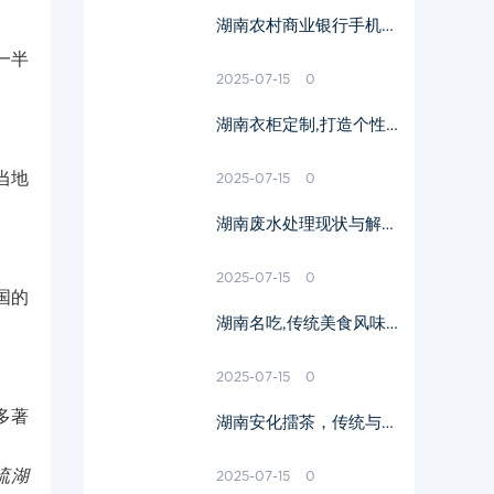
湖南农村商业银行手机银
行-便捷金融服务解决方
一半
案解析
2025-07-15
0
湖南衣柜定制,打造个性
化家居空间-定制流程与
技巧解析
当地
2025-07-15
0
湖南废水处理现状与解决
策略-环保技术分析
2025-07-15
0
国的
湖南名吃,传统美食风味-
湖南特色小吃盘点
2025-07-15
0
多著
湖南安化擂茶，传统与健
康的融合-制作与品鉴指
南
流湖
2025-07-15
0