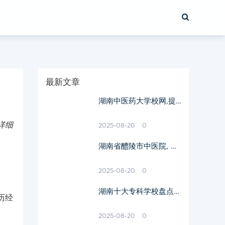
最新文章
湖南中医药大学校网,提
供全面教育资源-官方网
站深度解析
详细
2025-08-20
0
湖南省醴陵市中医院, 医
疗服务与特色科室-提升
区域医疗水平解析
2025-08-20
0
湖南十大专科学校盘点-
历经
专业实力与就业前景解析
2025-08-20
0