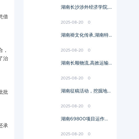
湖南长沙涉外经济学院,
国际化教育典范-全面解
凭借
析学院优势
2025-08-20
0
湖南褂文化传承,湖南特
色服饰解析-传统与现代
的融合
合，
2025-08-20
0
了治
湖南长顺物流,高效运输
解决方案解析-物流行业
领导者
2025-08-20
0
湖南征稿活动，挖掘地方
批批
文化底蕴-文学创作新平
台解析
2025-08-20
0
湖南69800项目运作模
还承
式与投资分析-商业模式
探究
2025-08-20
0