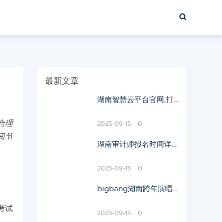
最新文章
湖南智慧云平台官网,打
造高效数字服务-功能与
使用指南
合理
2025-09-15
0
间节
湖南审计师报名时间详
解-报名流程与关键日期
一览
2025-09-15
0
bigbang湖南跨年演唱
会,精彩纷呈-不容错过的
考试
音乐盛宴
2025-09-15
0