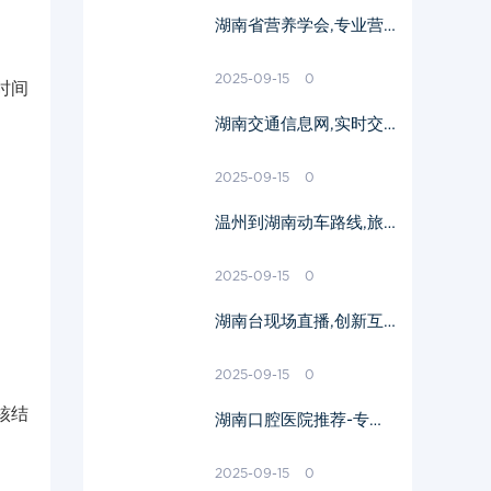
湖南省营养学会,专业营
养指导-健康饮食生活解
析
2025-09-15
0
时间
湖南交通信息网,实时交
通动态-出行规划利器
2025-09-15
0
温州到湖南动车路线,旅
行时间与票价解析-出行
指南
2025-09-15
0
湖南台现场直播,创新互
动体验-电视节目新趋势
解析
2025-09-15
0
核结
湖南口腔医院推荐-专业
口腔医疗服务解析
2025-09-15
0