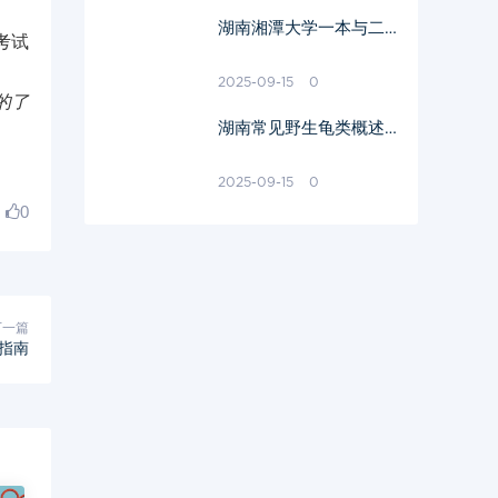
湖南湘潭大学一本与二本
考试
招生解析-不同批次招生
情况详解
2025-09-15
0
的了
湖南常见野生龟类概述-
自然生态环境中的珍稀物
种
2025-09-15
0
0
下一篇
指南