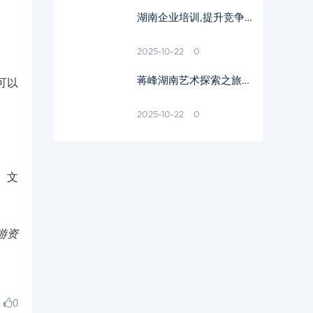
湖南企业培训,提升竞争
力-高效培训策略解析
2025-10-22
0
蒋峰湖南艺术探索之旅-
可以
作品风格与地域文化融合
解析
2025-10-22
0
、文
游资
0