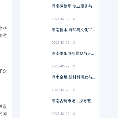
湖南微整形,专业服务与
术后护理指南-美丽蜕变
新选择
2025-10-22
0
这些
湖南桐木,自然与文化宝
船游
藏-探索与旅游开发解析
2025-10-22
0
湖南墨阳自然景观与人文
历史探秘-旅游攻略详述
2025-10-22
0
了众
湖南金炬,新材料研发与
应用-企业实力与市场影
响解析
2025-10-22
0
湖南古玩市场，探寻艺术
设置
品的价值与魅力-市场交
易指南
的同
2025-10-22
0