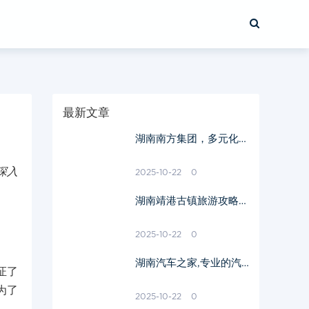
最新文章
湖南南方集团，多元化发
展之路-企业实力解析
深入
2025-10-22
0
湖南靖港古镇旅游攻略-
历史探索与旅游体验优化
2025-10-22
0
湖南汽车之家,专业的汽
证了
车服务平台-为消费者提
为了
供一站式服务解析
2025-10-22
0