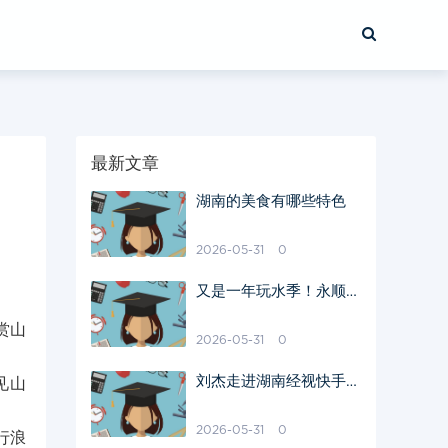
最新文章
湖南的美食有哪些特色
2026-05-31
0
又是一年玩水季！永顺猛
洞河漂流正式开漂啦
赏山
2026-05-31
0
刘杰走进湖南经视快手直
见山
播间为涟源特产带货
2026-05-31
0
行浪