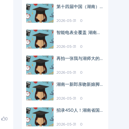
第十四届中国（湖南）国
际矿物宝石博览会在郴州
开幕
2026-05-31
0
智能电表全覆盖 湖南用
电终端步入智能化新时代
2026-05-31
0
再拍一张我与湖师大的毕
业照吧
2026-05-31
0
湖南一新郎亲吻新娘脚
丫，一句“滂臭”笑翻全
场，新娘的反应亮了
2026-05-31
0
招录450人！湖南省国家
综合性消防救援队伍消防
0
员正在报名
2026-05-31
0