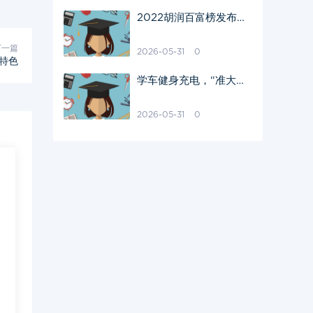
2022胡润百富榜发布，
湖南上榜27位，首富是
他
下一篇
2026-05-31
0
特色
学车健身充电，“准大学
生”暑假很忙
2026-05-31
0