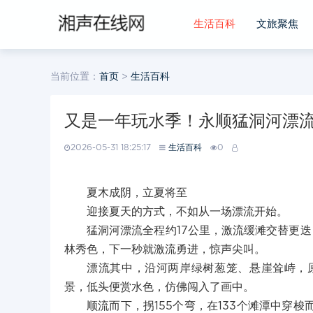
生活百科
文旅聚焦
当前位置：
首页
>
生活百科
又是一年玩水季！永顺猛洞河漂
2026-05-31 18:25:17
生活百科
0
夏木成阴，立夏将至
迎接夏天的方式，不如从一场漂流开始。
猛洞河漂流全程约17公里，激流缓滩交替更
林秀色，下一秒就激流勇进，惊声尖叫。
漂流其中，沿河两岸绿树葱笼、悬崖耸峙，
景，低头便赏水色，仿佛闯入了画中。
顺流而下，拐155个弯，在133个滩潭中穿