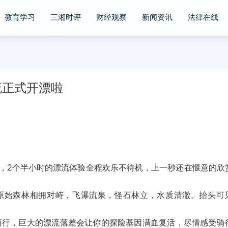
教育学习
三湘时评
财经观察
新闻资讯
法律在线
流正式开漂啦
迭，2个半小时的漂流体验全程欢乐不待机，上一秒还在惬意的欣
原始森林相拥对峙，飞瀑流泉，怪石林立，水质清澈。抬头可
梭而行，巨大的漂流落差会让你的探险基因满血复活，尽情感受骑