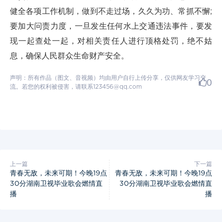
健全各项工作机制，做到不走过场，久久为功、常抓不懈;
要加大问责力度，一旦发生任何水上交通违法事件，要发
现一起查处一起，对相关责任人进行顶格处罚，绝不姑
息，确保人民群众生命财产安全。
声明：所有作品（图文、音视频）均由用户自行上传分享，仅供网友学习交
0
流。若您的权利被侵害，请联系123456@qq.com
上一篇
下一篇
青春无敌，未来可期！今晚19点
青春无敌，未来可期！今晚19点
30分湖南卫视毕业歌会燃情直
30分湖南卫视毕业歌会燃情直
播
播