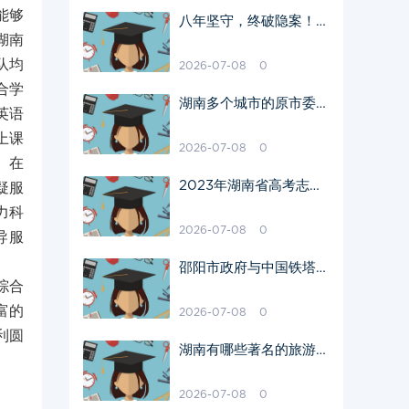
能够
八年坚守，终破隐案！湖
湖南
南湘潭警方抓获八年前贩
毒嫌疑人
队均
2026-07-08
0
合学
湖南多个城市的原市委书
英语
记落马！十八大以来已有
上课
8位
2026-07-08
0
。在
2023年湖南省高考志愿
疑服
填报系统如何操作？请看
力科
指南→
2026-07-08
0
导服
邵阳市政府与中国铁塔湖
综合
南省分公司签订战略合作
协议
富的
2026-07-08
0
利圆
湖南有哪些著名的旅游景
点
2026-07-08
0