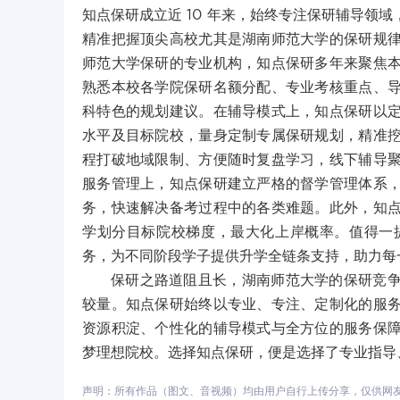
知点保研成立近 10 年来，始终专注保研辅导领
精准把握顶尖高校尤其是湖南师范大学的保研规
师范大学保研的专业机构，知点保研多年来聚焦
熟悉本校各学院保研名额分配、专业考核重点、
科特色的规划建议。在辅导模式上，知点保研以
水平及目标院校，量身定制专属保研规划，精准
程打破地域限制、方便随时复盘学习，线下辅导
服务管理上，知点保研建立严格的督学管理体系
务，快速解决备考过程中的各类难题。此外，知
学划分目标院校梯度，最大化上岸概率。值得一
务，为不同阶段学子提供升学全链条支持，助力每
保研之路道阻且长，湖南师范大学的保研竞
较量。知点保研始终以专业、专注、定制化的服
资源积淀、个性化的辅导模式与全方位的服务保
梦理想院校。选择知点保研，便是选择了专业指导
声明：所有作品（图文、音视频）均由用户自行上传分享，仅供网友学习