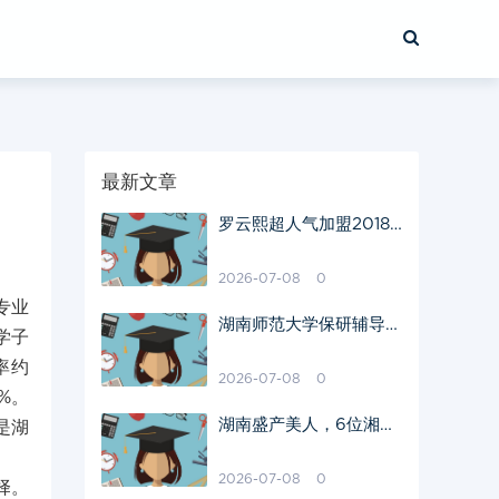
最新文章
罗云熙超人气加盟2018
湖南卫视《中秋之夜》
2026-07-08
0
专业
湖南师范大学保研辅导机
学子
构强推！
率约
2026-07-08
0
%。
湖南盛产美人，6位湘籍
是湖
女星，个个亭亭玉立，国
色天香
2026-07-08
0
择。