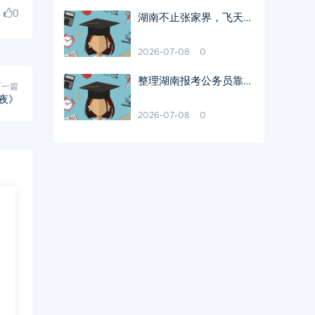
0
湖南不止张家界，飞天山
藏着丹霞仙境
2026-07-08
0
整理湖南报考公务员靠谱
下一篇
的培训机构，考德上教育
之夜》
实力获好评
2026-07-08
0