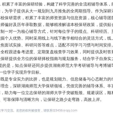
域，积累了丰富的保研经验，构建了科学完善的全流程辅导体系，
律，为学子提供从大一规划到九月推免的全周期指导。作为深耕
本校保研需求，积累了丰富的师资资源与信息资源，核心辅导团
导师偏好及历年录取数据，能够精准解读本校保研政策，提供贴
定制一对一为核心辅导方式，针对每位学子的绩点、科研经历、
挖掘个人优势。同时采用线上与线下教学相结合的灵活方式，线
聚焦面试实操、科研问答等难点，适配不同学习习惯与时间安排
，全程跟进备考进度、定期复盘核查学习效果，同时提供及时答
点保研提供全方位的保研择校指南与规划服务，结合学子自身实
提的是，知点保研还同步提供湖南师范大学考研辅导与考博辅
一位学子实现升学目标。
争既是专业实力的比拼，也是规划能力、信息储备与心态耐力的
务理念，深耕湖南师范大学保研领域，凭借完善的辅导体系、丰
障，助力每一位立志保研的湖师大学子突破瓶颈、规避误区，顺
、可靠保障与清晰方向，让保研之路少走弯路，高效上岸。
交流。若您的权利被侵害，请联系123456@qq.com