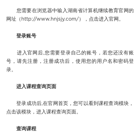
您需要在浏览器中输入湖南省计算机继续教育官网的
网址（http://www.hnjsjy.com/），点击进入官网。
登录账号
进入官网后,您需要登录自己的账号，若您还没有账
号，请先注册，注册成功后，使用您的用户名和密码登
录。
进入课程查询页面
登录成功后,在官网首页，您可以看到课程查询模块，
点击该模块，进入课程查询页面。
查询课程