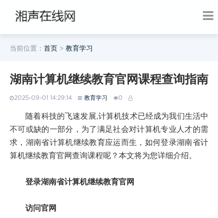
当前位置：
首页
>
教育学习
湖南计算机继续教育官网课程查询指南
2025-09-01 14:29:14
教育学习
0
随着科技的飞速发展,计算机技术已经成为我们生活中
不可或缺的一部分，为了满足社会对计算机专业人才的需
求，湖南省计算机继续教育应运而生，如何登录湖南省计
算机继续教育官网查询课程呢？本文将为您详细介绍。
登录湖南省计算机继续教育官网
访问官网