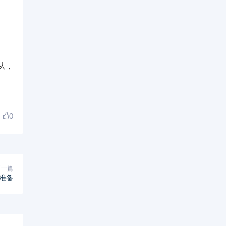
从，
0
下一篇
准备