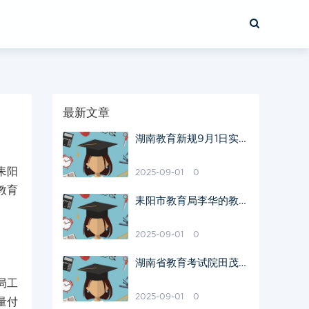
最新文章
湖南教育新规9月1日实施
家长学生需做好准备
耒阳
2025-09-01
0
教育
耒阳市教育局李华的教育
改革之路
2025-09-01
0
湖南省教育考试院田茂君
谈考试改革动向
局工
2025-09-01
0
量付