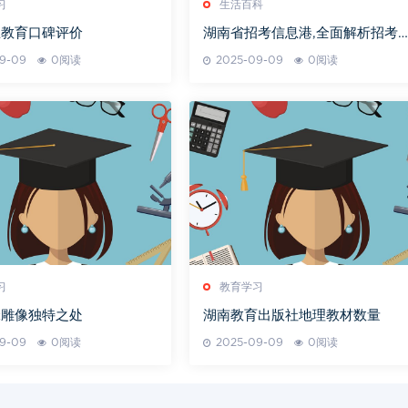
习
生活百科
思教育口碑评价
湖南省招考信息港,全面解析招考
讯与备考策略-考生必备指南
9-09
0阅读
2025-09-09
0阅读
习
教育学习
锋雕像独特之处
湖南教育出版社地理教材数量
9-09
0阅读
2025-09-09
0阅读