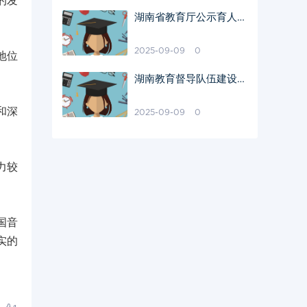
的发
湖南省教育厅公示育人楷
模名单
2025-09-09
0
地位
湖南教育督导队伍建设现
状与挑战
和深
2025-09-09
0
力较
国音
实的