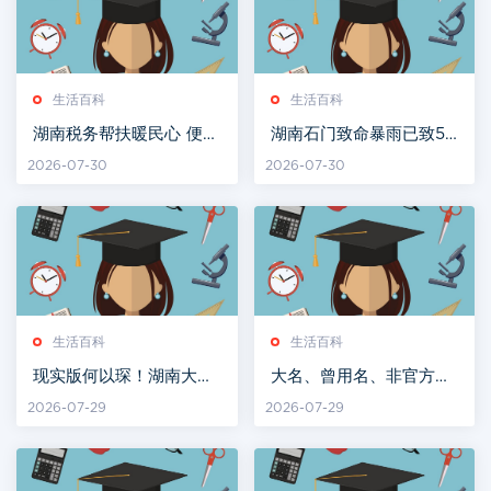
生活百科
生活百科
湖南税务帮扶暖民心 便民
湖南石门致命暴雨已致5
服务“零距离”
死11失联，现场曝光：滚
2026-07-30
2026-07-30
滚洪水漫过二楼
生活百科
生活百科
现实版何以琛！湖南大学
大名、曾用名、非官方
副教授竟是90后高颜值小
名……那些年湘雅医院的
2026-07-29
2026-07-29
鲜肉
更名简史