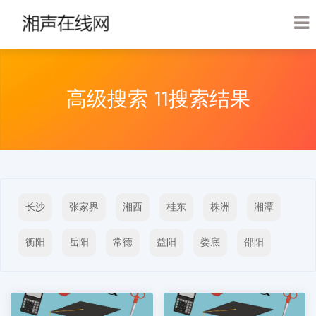
高级搜索 11搜索结果
长沙
张家界
湘西
桂东
株洲
‌湘潭
‌衡阳
‌岳阳
‌常德
‌益阳
‌娄底
‌邵阳