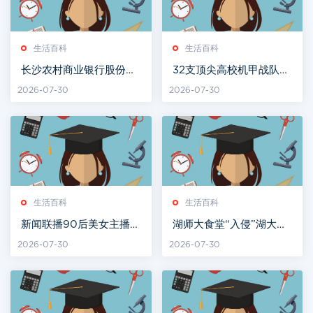
生活百科
生活百科
长沙农村商业银行股份有
32支顶尖高校机甲战队长
限公司公开招聘员工公告
沙同台竞技
2026-07-30
2026-07-30
生活百科
生活百科
新闻联播90后美女主播受
湖师大食堂“入侵”湖大食
力捧！大量生活照曝光，
堂？三校学子实现“舌尖
2026-07-30
2026-07-30
清纯撞脸刘亦菲
上的互通”