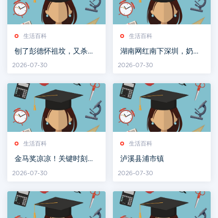
生活百科
生活百科
刨了彭德怀祖坟，又杀了
湖南网红南下深圳，奶茶
杨开慧的湖南军阀何健，
炒到100元
2026-07-30
2026-07-30
最终结局如何？
生活百科
生活百科
金马奖凉凉！关键时刻，
泸溪县浦市镇
刘德华祭出狠招，不愧是
2026-07-30
2026-07-30
我偶像