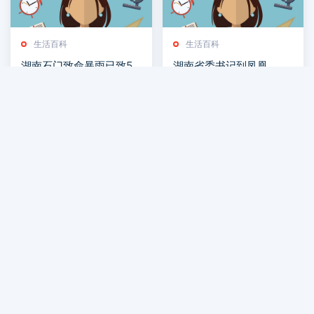
生活百科
生活百科
湖南石门致命暴雨已致5
湖南省委书记到凤凰，乘
死11失联，现场曝光：滚
坐世界首条磁浮旅游专线
2026-07-30
2026-07-30
滚洪水漫过二楼
生活百科
生活百科
今天是“世界读书日”：书
乐在局中！周末长沙这场
香潇湘 意韵悠长
棋牌赛嗨翻了
2026-07-30
2026-07-29