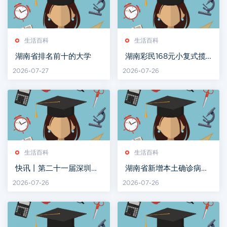
生活百科
生活百科
湖南省排名前十的大学
湖南彩民168元小复式揽
61.8万，一号之差憾失
2026-07-27
2026-07-26
850万巨奖
生活百科
生活百科
快讯丨第二十一届深圳文
湖南省新增本土确诊病例
博会开幕 湖南科文融
26例，新增本土无症状感
2026-07-26
2026-07-26
合“顶流”组团亮相
染者278例