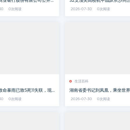
商业银行股份有限公司公开招
32支顶尖高校机甲战队长沙同
告
30
0次阅读
2026-07-30
0次阅读
生活百科
致命暴雨已致5死11失联，现
湖南省委书记到凤凰，乘坐世
滚滚洪水漫过二楼
浮旅游专线
30
0次阅读
2026-07-30
0次阅读