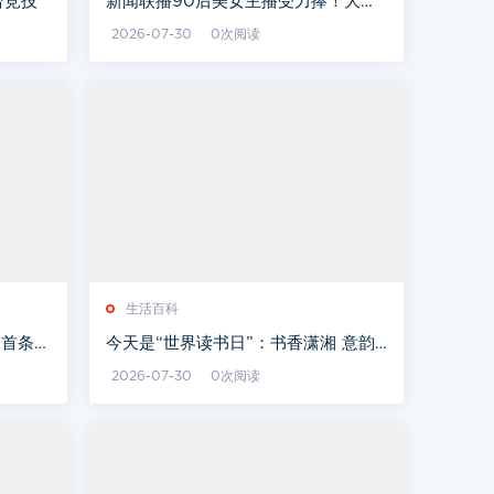
台竞技
新闻联播90后美女主播受力捧！大量
生活照曝光，清纯撞脸刘亦菲
2026-07-30
0次阅读
生活百科
界首条磁
今天是“世界读书日”：书香潇湘 意韵
悠长
2026-07-30
0次阅读