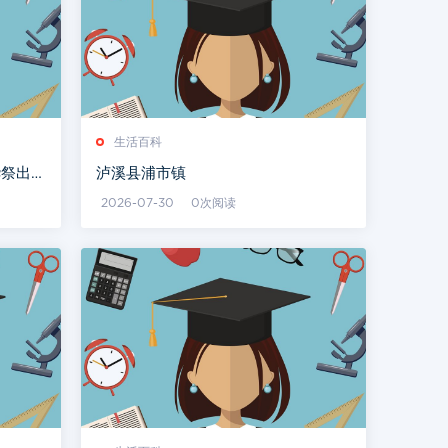
生活百科
华祭出狠
泸溪县浦市镇
2026-07-30
0次阅读