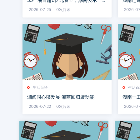
35个项目超6亿元资金，湖南公示一批
湖南连通
拟申报项目
里，快
2026-07-25
0次阅读
2026-07
生活百科
生活百
湘闽同心谋发展 湘商回归聚动能
湖南一
吨（含
2026-07-22
0次阅读
2026-0