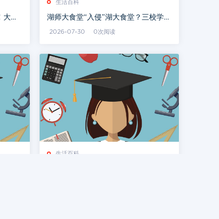
生活百科
！大量
湖师大食堂“入侵”湖大食堂？三校学子
实现“舌尖上的互通”
2026-07-30
0次阅读
生活百科
 意韵
乐在局中！周末长沙这场棋牌赛嗨翻了
2026-07-29
0次阅读