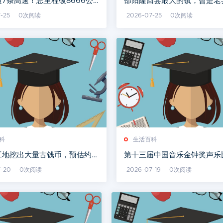
7条高速！总里程破8666公
邵阳隆回县最大的镇，曾是老
看哪条途经你家乡
地，被称为挖金第一镇
-25
0次阅读
2026-07-25
0次阅读
科
生活百科
工地挖出大量古钱币，预估约3
第十三届中国音乐金钟奖声乐
水和泥土）
选拔赛圆满结束
7-20
0次阅读
2026-07-19
0次阅读