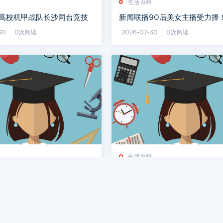
生活百科
尖高校机甲战队长沙同台竞技
新闻联播90后美女主播受力捧
生活照曝光，清纯撞脸刘亦菲
30
0次阅读
2026-07-30
0次阅读
生活百科
书记到凤凰，乘坐世界首条磁
今天是“世界读书日”：书香潇湘
线
悠长
30
0次阅读
2026-07-30
0次阅读