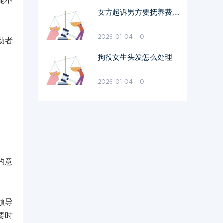
能不
女方起诉男方要抚养费,
男方要付吗
2026-01-04
0
动者
拘役女生头发怎么处理
2026-01-04
0
的意
领导
要时